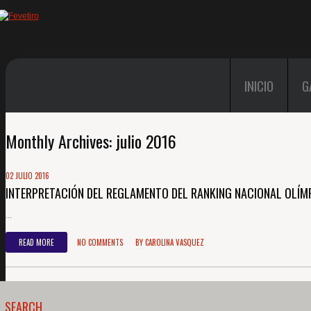
INICIO
G
Monthly Archives:
julio 2016
02 JULIO 2016
INTERPRETACIÓN DEL REGLAMENTO DEL RANKING NACIONAL OLÍM
...
READ MORE
NO COMMENTS
BY
CAROLINA VASQUEZ
SEARCH