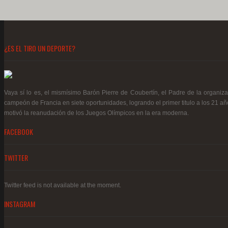
¿ES EL TIRO UN DEPORTE?
Vaya sí lo es, el mismísimo Barón Pierre de Coubertín, el Padre de la organiz
campeón de Francia en siete oportunidades, logrando el primer titulo a los 21 añ
motivó la reanudación de los Juegos Olímpicos en la era moderna.
FACEBOOK
TWITTER
Twitter feed is not available at the moment.
INSTAGRAM