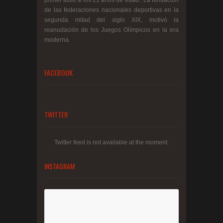
primer titulo a los 21 años de edad.. La fundación
de las federaciones nacionales deportivas en la
segunda mitad del siglo XIX, motivó la
reanudación de los Juegos Olímpicos en la era
moderna.
FACEBOOK
TWITTER
Twitter feed is not available at the moment.
INSTAGRAM