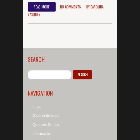
READ MORE
NO COMMENTS
BY
CAROLINA
VASQUEZ
SEARCH
NAVIGATION
Inicio
Galeria de fotos
Quienes Somos
Informacion