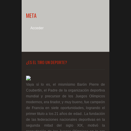
META
Acceder
¿ES EL TIRO UN DEPORTE?
Vaya sí lo es, el mismísimo Barón Pierre de
Coubertín, el Padre de la organización deportiva
mundial y precursor de los Juegos Olímpicos
modernos, era tirador, y muy bueno, fue campeón
de Francia en siete oportunidades, logrando el
primer titulo a los 21 años de edad.. La fundación
de las federaciones nacionales deportivas en la
segunda mitad del siglo XIX, motivó la