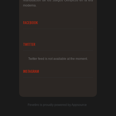
reanudación de los Juegos Olímpicos en la era
moderna.
FACEBOOK
TWITTER
Twitter feed is not available at the moment.
INSTAGRAM
Fevetiro
is proudly powered by
Appsource