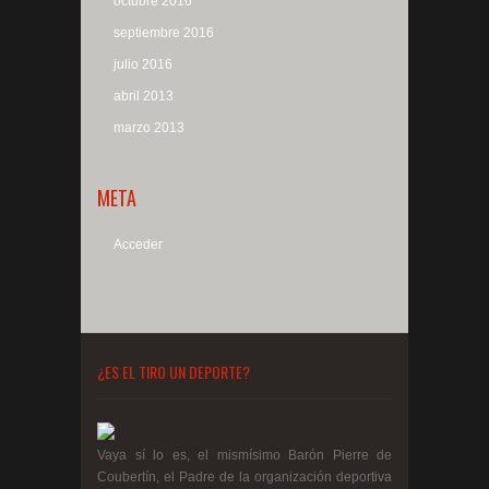
octubre 2016
septiembre 2016
julio 2016
abril 2013
marzo 2013
META
Acceder
¿ES EL TIRO UN DEPORTE?
Vaya sí lo es, el mismísimo Barón Pierre de
Coubertín, el Padre de la organización deportiva