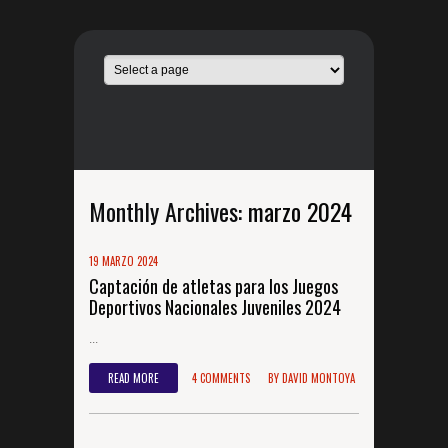
Monthly Archives:
marzo 2024
19 MARZO 2024
Captación de atletas para los Juegos
Deportivos Nacionales Juveniles 2024
...
READ MORE
4 COMMENTS
BY
DAVID MONTOYA