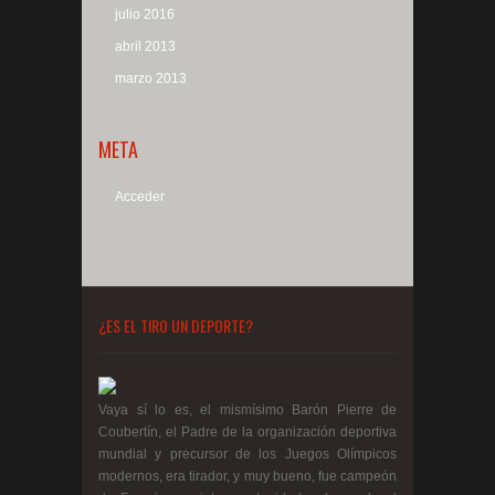
julio 2016
abril 2013
marzo 2013
META
Acceder
¿ES EL TIRO UN DEPORTE?
Vaya sí lo es, el mismísimo Barón Pierre de
Coubertín, el Padre de la organización deportiva
mundial y precursor de los Juegos Olímpicos
modernos, era tirador, y muy bueno, fue campeón