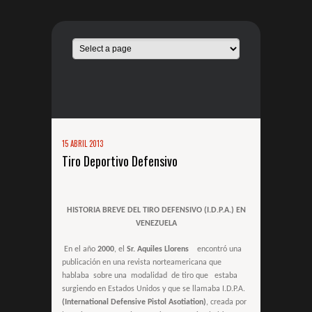
15 ABRIL 2013
Tiro Deportivo Defensivo
HISTORIA BREVE DEL TIRO DEFENSIVO (I.D.P.A.) EN
VENEZUELA
En el año
2000
, el
Sr. Aquiles Llorens
encontró una
publicación en una revista norteamericana que
hablaba sobre una modalidad de tiro que estaba
surgiendo en Estados Unidos y que se llamaba I.D.P.A.
(International Defensive Pistol Asotiation)
, creada por