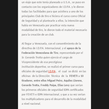
un viaje que este tenía planeado a U.S.A., se puso en
contacto con los organizadores de I.D.P.A. y le dieron
todas las facilidades para que asistiera a uno de los
principales Club de tiro e hiciera el curso como Oficial
de Seguridad y al plantearle a ellos, la intención que
había en Venezuela por practicar esta nueva
modalidad de tiro, le dieron todo el material necesario
para la creación de un club.
Al llegar a Venezuela, con el consentimiento de la
directiva de I.D.P.A. Internacional, y el
apoyo de la
Federación Venezolana de Tiro
,
representada por el
Sr. Gerardo Trotta quien ejercía el cargo de
Vicepresidente de esa prestigiosa
institución deportiva
, se realizó el primer curso para
oficiales de seguridad
I.D.P.A
.,
el cual se dictó en las
oficinas de la Dirección Técnica de la
FEVETI
a
10
tiradores, entre ellos Miguel Peiro, Aquiles Llorens,
Gerardo Trotta, Freddy Paipa, Elías Levy
que serían
los primeros oficiales de seguridad IDPA certificados
por FEVETI e IDPA Internacional, y que a su vez serian
los multiplicadores para el desarrollo de la modalidad
a nivel nacional.