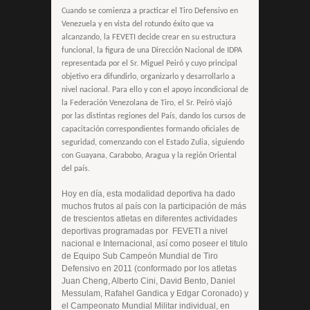
Cuando se comienza a practicar el Tiro Defensivo en
Venezuela y en vista del rotundo éxito que va
alcanzando, la FEVETI decide crear en su estructura
funcional, la figura de una Dirección Nacional de IDPA
representada por el Sr. Miguel Peiró y cuyo principal
objetivo era difundirlo, organizarlo y desarrollarlo a
nivel nacional. Para ello y con el apoyo incondicional de
la Federación Venezolana de Tiro, el Sr. Peiró viajó
por las distintas regiones del País, dando los cursos de
capacitación correspondientes formando oficiales de
seguridad, comenzando con el Estado Zulia, siguiendo
con Guayana, Carabobo, Aragua y la región Oriental
del país.
Hoy en día, esta modalidad deportiva ha dado
muchos frutos al país con la participación de más
de trescientos atletas en diferentes actividades
deportivas programadas por FEVETI a nivel
nacional e Internacional, así como poseer el titulo
de Equipo Sub Campeón Mundial de Tiro
Defensivo en 2011 (conformado por los atletas
Juan Cheng, Alberto Cini, David Bento, Daniel
Messulam, Rafahel Gandica y Edgar Coronado) y
el Campeonato Mundial Militar individual, en