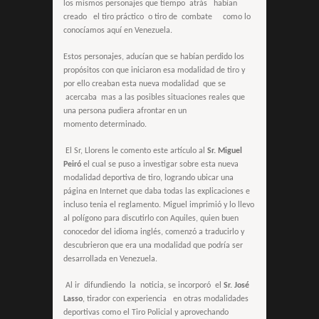
los mismos personajes que tiempo atrás habían
creado el tiro práctico o tiro de combate como lo
conocíamos aquí en Venezuela.
Estos personajes, aducían que se habían perdido los
propósitos con que iniciaron esa modalidad de tiro y
por ello creaban esta nueva modalidad que se
acercaba mas a las posibles situaciones reales que
una persona pudiera afrontar en un
momento determinado.
El Sr, Llorens le comento este artículo al
Sr. Miguel
Peiró
el cual se puso a investigar sobre esta nueva
modalidad deportiva de tiro, logrando ubicar una
página en Internet que daba todas las explicaciones e
incluso tenia el reglamento. Miguel imprimió y lo llevo
al polígono para discutirlo con Aquiles, quien buen
conocedor del idioma inglés, comenzó a traducirlo y
descubrieron que era una modalidad que podría ser
desarrollada en Venezuela.
Al ir difundiendo la noticia, se incorporó el
Sr. José
Lasso
, tirador con experiencia en otras modalidades
deportivas como el Tiro Policial y aprovechando