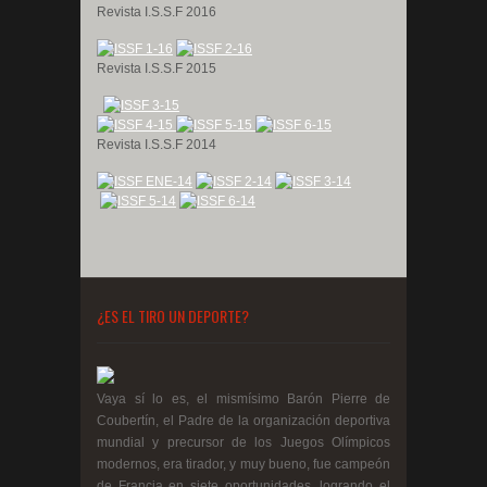
Revista I.S.S.F 2016
Revista I.S.S.F 2015
Revista I.S.S.F 2014
¿ES EL TIRO UN DEPORTE?
Vaya sí lo es, el mismísimo Barón Pierre de
Coubertín, el Padre de la organización deportiva
mundial y precursor de los Juegos Olímpicos
modernos, era tirador, y muy bueno, fue campeón
de Francia en siete oportunidades, logrando el