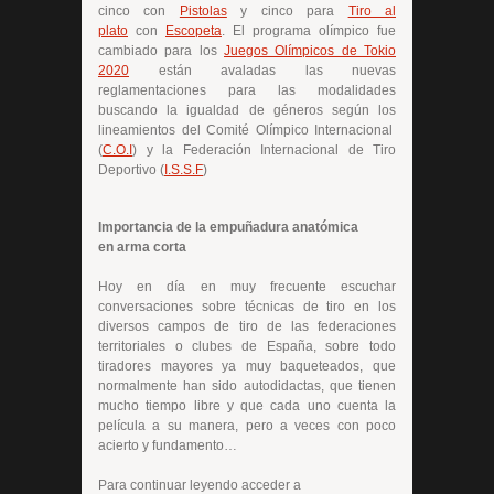
cinco con
Pistolas
y cinco para
Tiro al
plato
con
Escopeta
. El programa olímpico fue
cambiado para los
Juegos Olímpicos de Tokio
2020
están avaladas las nuevas
reglamentaciones para las modalidades
buscando la igualdad de géneros según los
lineamientos del Comité Olímpico Internacional
(
C.O.I
) y la Federación Internacional de Tiro
Deportivo (
I.S.S.F
)
Importancia de la empuñadura anatómica
en arma corta
Hoy en día en muy frecuente escuchar
conversaciones sobre técnicas de tiro en los
diversos campos de tiro de las federaciones
territoriales o clubes de España, sobre todo
tiradores mayores ya muy baqueteados, que
normalmente han sido autodidactas, que tienen
mucho tiempo libre y que cada uno cuenta la
película a su manera, pero a veces con poco
acierto y fundamento…
Para continuar leyendo acceder a