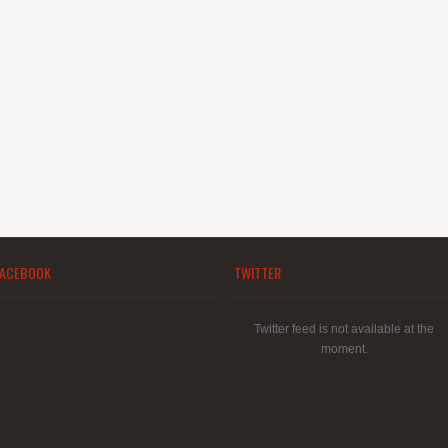
FACEBOOK
TWITTER
Twitter feed is not available at the
moment.