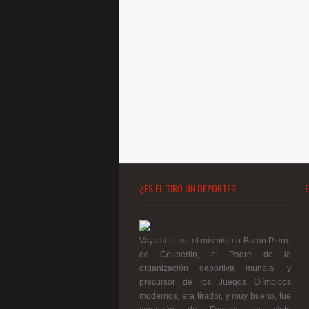
¿ES EL TIRO UN DEPORTE?
Vaya sí lo es, el mismísimo Barón Pierre
de Coubertín, el Padre de la
organización deportiva mundial y
precursor de los Juegos Olímpicos
modernos, era tirador, y muy bueno, fue