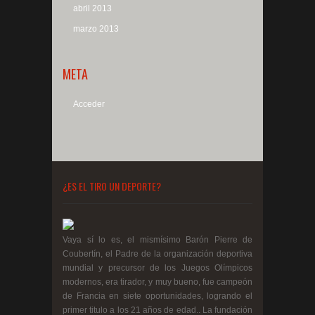
abril 2013
marzo 2013
META
Acceder
¿ES EL TIRO UN DEPORTE?
Vaya sí lo es, el mismísimo Barón Pierre de
Coubertín, el Padre de la organización deportiva
mundial y precursor de los Juegos Olímpicos
modernos, era tirador, y muy bueno, fue campeón
de Francia en siete oportunidades, logrando el
primer titulo a los 21 años de edad.. La fundación