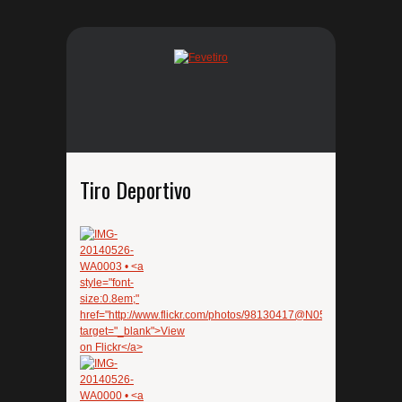
Tiro Deportivo