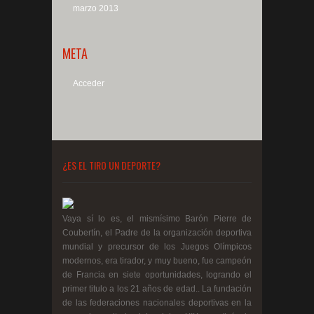
marzo 2013
META
Acceder
¿ES EL TIRO UN DEPORTE?
Vaya sí lo es, el mismísimo Barón Pierre de
Coubertín, el Padre de la organización deportiva
mundial y precursor de los Juegos Olímpicos
modernos, era tirador, y muy bueno, fue campeón
de Francia en siete oportunidades, logrando el
primer titulo a los 21 años de edad.. La fundación
de las federaciones nacionales deportivas en la