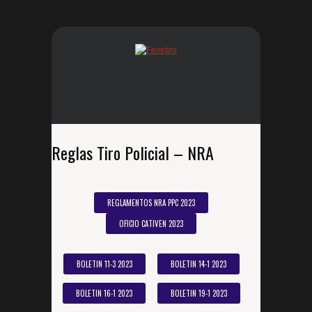
Reglas Tiro Policial – NRA
REGLAMENTOS NRA PPC 2023
OFICIO CATIVEN 2023
BOLETIN 11-3 2023
BOLETIN 14-1 2023
BOLETIN 16-1 2023
BOLETIN 19-1 2023